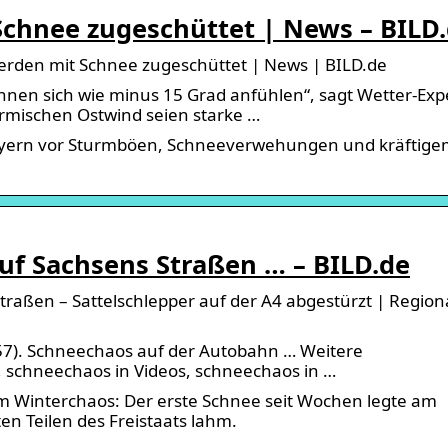
Schnee zugeschüttet | News – BILD
erden mit Schnee zugeschüttet | News | BILD.de
nen sich wie minus 15 Grad anfühlen“, sagt Wetter-Exp
rmischen Ostwind seien starke …
Bayern vor Sturmböen, Schneeverwehungen und kräftig
uf Sachsens Straßen … – BILD.de
raßen – Sattelschlepper auf der A4 abgestürzt | Regiona
57). Schneechaos auf der Autobahn … Weitere
r, schneechaos in Videos, schneechaos in …
im Winterchaos: Der erste Schnee seit Wochen legte am
n Teilen des Freistaats lahm.