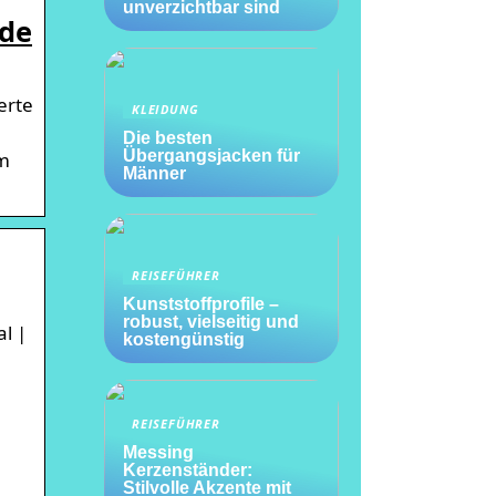
unverzichtbar sind
.de
erte
KLEIDUNG
Die besten
Übergangsjacken für
em
Männer
REISEFÜHRER
Kunststoffprofile –
robust, vielseitig und
l |
kostengünstig
REISEFÜHRER
Messing
Kerzenständer:
Stilvolle Akzente mit