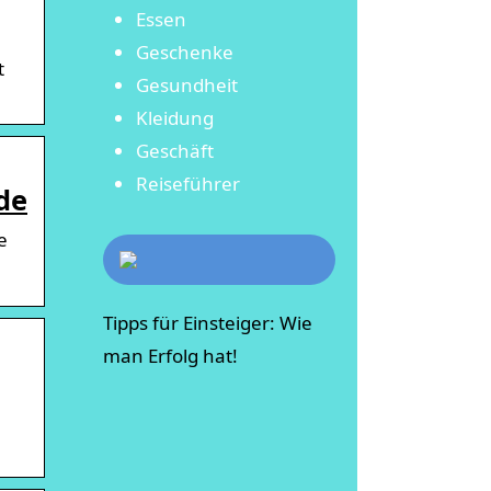
Essen
Geschenke
t
Gesundheit
Kleidung
Geschäft
Reiseführer
de
e
Tipps für Einsteiger: Wie
man Erfolg hat!