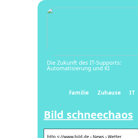
Die Zukunft des IT-Supports:
Automatisierung und KI
Familie
Zuhause
IT
Bild schneechaos
http s://www.bild.de › News › Wetter