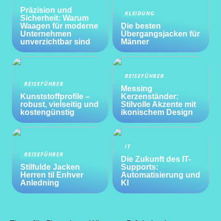
Präzision und
KLEIDUNG
Sicherheit: Warum
Waagen für moderne
Die besten
Unternehmen
Übergangsjacken für
unverzichtbar sind
Männer
REISEFÜHRER
REISEFÜHRER
Messing
Kunststoffprofile –
Kerzenständer:
robust, vielseitig und
Stilvolle Akzente mit
kostengünstig
ikonischem Design
IT
REISEFÜHRER
Die Zukunft des IT-
Stilfulde Jacken
Supports:
Herren til Enhver
Automatisierung und
Anledning
KI