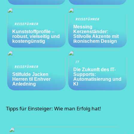
REISEFÜHRER
REISEFÜHRER
Messing
Kunststoffprofile –
Kerzenständer:
robust, vielseitig und
Stilvolle Akzente mit
kostengünstig
ikonischem Design
IT
REISEFÜHRER
Die Zukunft des IT-
Stilfulde Jacken
Supports:
Herren til Enhver
Automatisierung und
Anledning
KI
Tipps für Einsteiger: Wie man Erfolg hat!