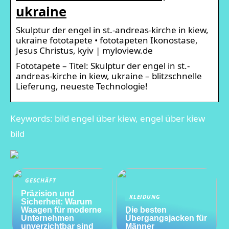
ukraine
Skulptur der engel in st.-andreas-kirche in kiew,
ukraine fototapete • fototapeten Ikonostase,
Jesus Christus, kyiv | myloview.de
Fototapete – Titel: Skulptur der engel in st.-
andreas-kirche in kiew, ukraine – blitzschnelle
Lieferung, neueste Technologie!
Keywords: bild engel über kiew, engel über kiew
bild
GESCHÄFT
Präzision und
KLEIDUNG
Sicherheit: Warum
Waagen für moderne
Die besten
Unternehmen
Übergangsjacken für
unverzichtbar sind
Männer