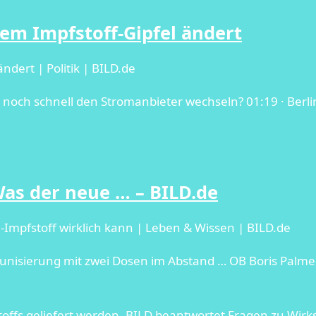
em Impfstoff-Gipfel ändert
dert | Politik | BILD.de
zt noch schnell den Stromanbieter wechseln? 01:19 · Berli
as der neue … – BILD.de
mpfstoff wirklich kann | Leben & Wissen | BILD.de
nisierung mit zwei Dosen im Abstand … OB Boris Palmer d
toffs geliefert werden. BILD beantwortet Fragen zu Wir