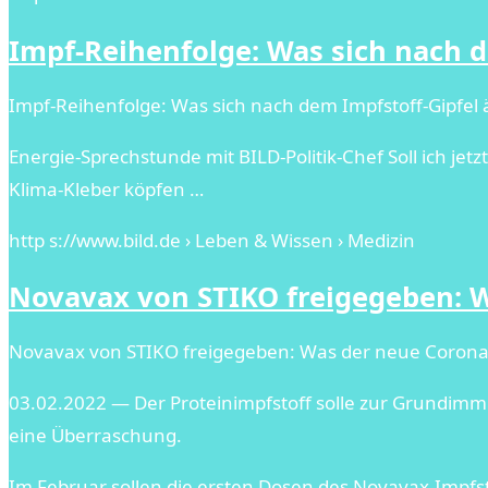
Impf-Reihenfolge: Was sich nach d
Impf-Reihenfolge: Was sich nach dem Impfstoff-Gipfel än
Energie-Sprechstunde mit BILD-Politik-Chef Soll ich jet
Klima-Kleber köpfen …
http s://www.bild.de › Leben & Wissen › Medizin
Novavax von STIKO freigegeben: W
Novavax von STIKO freigegeben: Was der neue Corona-I
03.02.2022 — Der Proteinimpfstoff solle zur Grundimmu
eine Überraschung.
Im Februar sollen die ersten Dosen des Novavax-Impfs