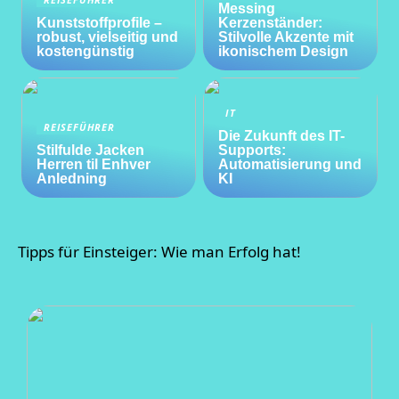
REISEFÜHRER
Messing
Kunststoffprofile –
Kerzenständer:
robust, vielseitig und
Stilvolle Akzente mit
kostengünstig
ikonischem Design
IT
REISEFÜHRER
Die Zukunft des IT-
Stilfulde Jacken
Supports:
Herren til Enhver
Automatisierung und
Anledning
KI
Tipps für Einsteiger: Wie man Erfolg hat!