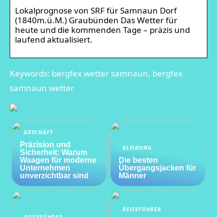
Lokalprognose von SRF für Samnaun Dorf
(1840m.ü.M.) Graubünden Das Wetter für
heute und die kommenden Tage – präzis und
laufend aktualisiert.
Keywords: bergfex wetter samnaun, bergfex
samnaun wetter
GESCHÄFT
Präzision und
KLEIDUNG
Sicherheit: Warum
Waagen für moderne
Die besten
Unternehmen
Übergangsjacken für
unverzichtbar sind
Männer
REISEFÜHRER