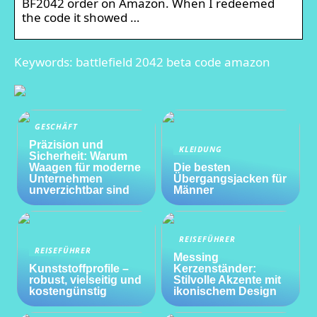
BF2042 order on Amazon. When I redeemed
the code it showed …
Keywords: battlefield 2042 beta code amazon
GESCHÄFT
Präzision und
KLEIDUNG
Sicherheit: Warum
Waagen für moderne
Die besten
Unternehmen
Übergangsjacken für
unverzichtbar sind
Männer
REISEFÜHRER
REISEFÜHRER
Messing
Kunststoffprofile –
Kerzenständer:
robust, vielseitig und
Stilvolle Akzente mit
kostengünstig
ikonischem Design