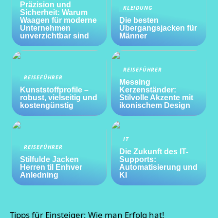
Präzision und
KLEIDUNG
Sicherheit: Warum
Waagen für moderne
Die besten
Unternehmen
Übergangsjacken für
unverzichtbar sind
Männer
REISEFÜHRER
REISEFÜHRER
Messing
Kunststoffprofile –
Kerzenständer:
robust, vielseitig und
Stilvolle Akzente mit
kostengünstig
ikonischem Design
IT
REISEFÜHRER
Die Zukunft des IT-
Stilfulde Jacken
Supports:
Herren til Enhver
Automatisierung und
Anledning
KI
Tipps für Einsteiger: Wie man Erfolg hat!