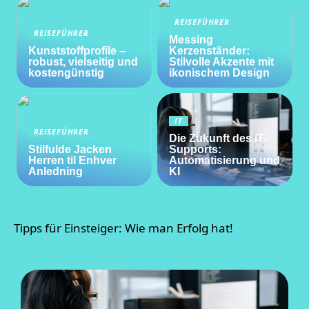
REISEFÜHRER
REISEFÜHRER
Messing
Kunststoffprofile –
Kerzenständer:
robust, vielseitig und
Stilvolle Akzente mit
kostengünstig
ikonischem Design
IT
REISEFÜHRER
Die Zukunft des IT-
Stilfulde Jacken
Supports:
Herren til Enhver
Automatisierung und
Anledning
KI
Tipps für Einsteiger: Wie man Erfolg hat!