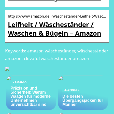
http s://www.amazon.de › Wäscheständer-Leifheit-Wasc…
Leifheit / Wäscheständer /
Waschen & Bügeln – Amazon
Keywords: amazon wäscheständer, wäscheständer
amazon, clevaful wäscheständer amazon
GESCHÄFT
Präzision und
KLEIDUNG
Sicherheit: Warum
Waagen für moderne
Die besten
Unternehmen
Übergangsjacken für
unverzichtbar sind
Männer