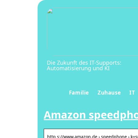
Die Zukunft des IT-Supports:
Automatisierung und KI
Familie
Zuhause
IT
Amazon speedph
http s://www.amazon.de › speedphone › k