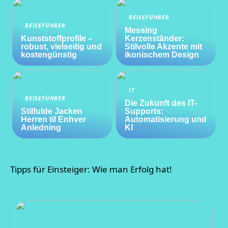
REISEFÜHRER
REISEFÜHRER
Messing
Kunststoffprofile –
Kerzenständer:
robust, vielseitig und
Stilvolle Akzente mit
kostengünstig
ikonischem Design
IT
REISEFÜHRER
Die Zukunft des IT-
Stilfulde Jacken
Supports:
Herren til Enhver
Automatisierung und
Anledning
KI
Tipps für Einsteiger: Wie man Erfolg hat!