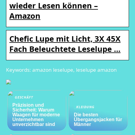
wieder Lesen können –
Amazon
Chefic Lupe mit Licht, 3X 45X
Fach Beleuchtete Leselupe …
Keywords: amazon leselupe, leselupe amazon
GESCHÄFT
Präzision und
KLEIDUNG
Sicherheit: Warum
Waagen für moderne
Die besten
Unternehmen
Übergangsjacken für
unverzichtbar sind
Männer