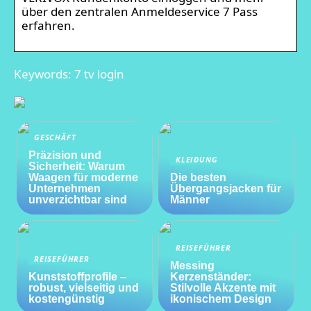
über den zentralen Anmeldeservice 7 Pass
erfahren.
Keywords: 7 tv login
GESCHÄFT
Präzision und
KLEIDUNG
Sicherheit: Warum
Waagen für moderne
Die besten
Unternehmen
Übergangsjacken für
unverzichtbar sind
Männer
REISEFÜHRER
REISEFÜHRER
Messing
Kunststoffprofile –
Kerzenständer:
robust, vielseitig und
Stilvolle Akzente mit
kostengünstig
ikonischem Design