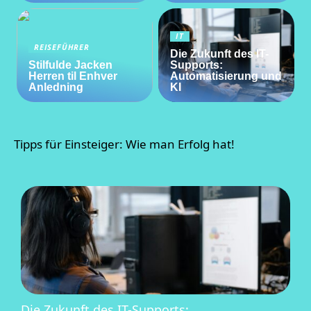
IT
REISEFÜHRER
Die Zukunft des IT-
Stilfulde Jacken
Supports:
Herren til Enhver
Automatisierung und
Anledning
KI
Tipps für Einsteiger: Wie man Erfolg hat!
Die Zukunft des IT-Supports: